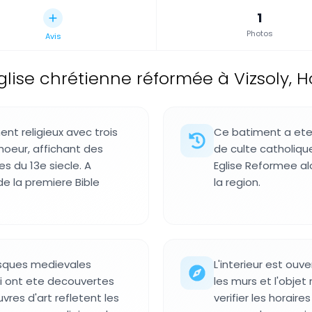
1
Photos
Avis
glise chrétienne réformée à Vizsoly, H
ent religieux avec trois
Ce batiment a ete f
hoeur, affichant des
de culte catholique
s du 13e siecle. A
Eglise Reformee al
 de la premiere Bible
la region.
esques medievales
L'interieur est ouve
ui ont ete decouvertes
les murs et l'objet 
vres d'art refletent les
verifier les horair