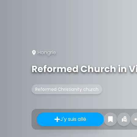
Hongrie
Reformed Church in Vi
Reformed Christianity church
J'y suis allé