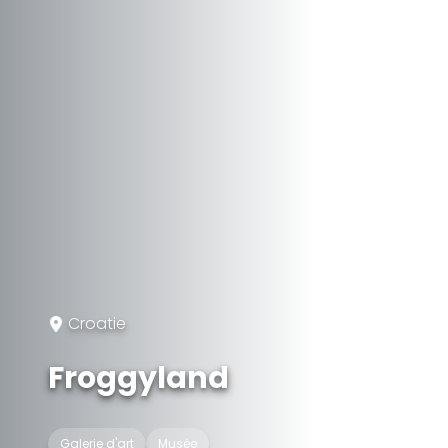
Croatie
Froggyland
Galerie d'art
Musée