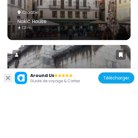
Croatie
Nakić House
121 m
Around Us
Croatie
Télécharger
Guide de voyage & Cartes
Crkva Gospe od Soca u Splitu
178 m