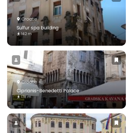
Croatie
Sulfur spa building
142 m
Croatie
Ciprianis-Benedetti Palace
178 m