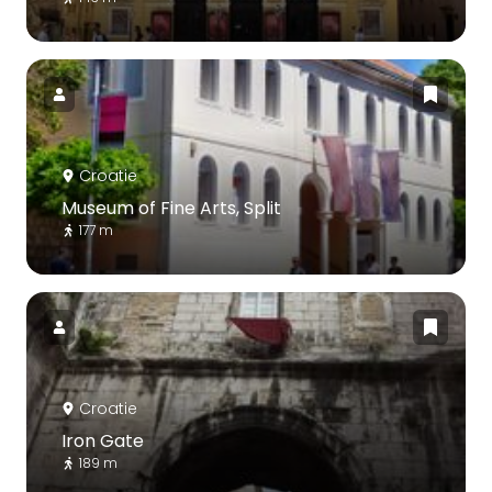
Croatie
Museum of Fine Arts, Split
177 m
Croatie
Iron Gate
189 m