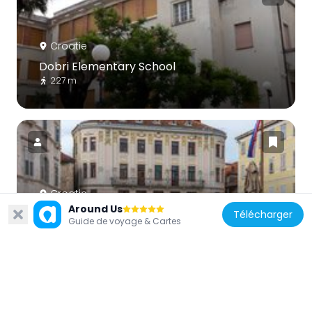
Croatie
Dobri Elementary School
227 m
Croatie
Around Us
Nakić House
Télécharger
Guide de voyage & Cartes
266 m