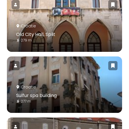
Croatie
Old City Hall, Split
279 m
Croatie
Sulfur spa building
277 m