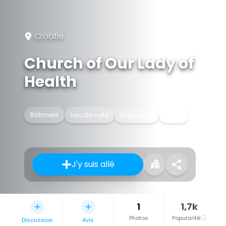
Croatie
Church of Our Lady of
Health
Bâtiment
Lieu de culte
Monastère
Église
J'y suis allé
1
1,7k
Photos
Popularité
Discussion
Avis