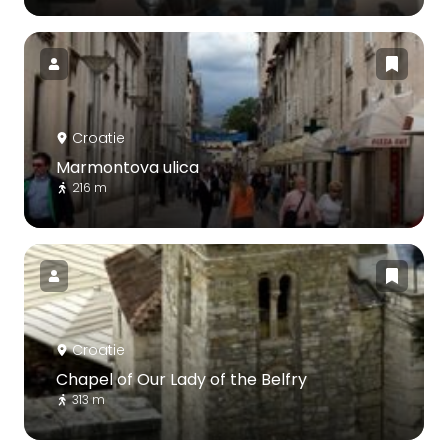
Croatie
Marmontova ulica
216 m
Croatie
Chapel of Our Lady of the Belfry
313 m