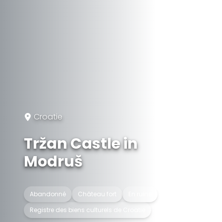
Croatie
Tržan Castle in
Modruš
Abandonné
Château fort
En ruine
Registre des biens culturels de Croatie