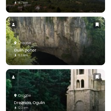
14.7 km
Croatie
Ðulin ponor
13.3 km
Croatie
Drežnica, Ogulin
12.3 km