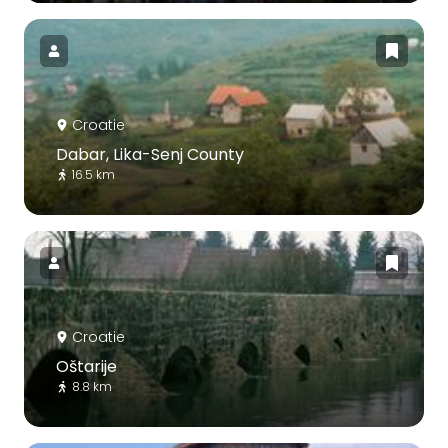
Croatie
Dabar, Lika-Senj County
16.5 km
Croatie
Oštarije
8.8 km