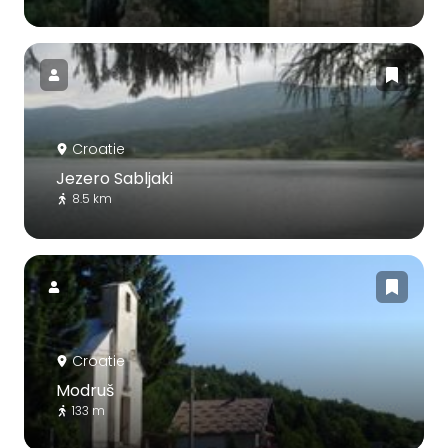
Croatie
Jezero Sabljaki
8.5 km
Croatie
Modruš
133 m