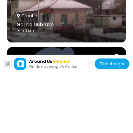
Croatie
Gornje Dubrave
18.3 km
Around Us
Télécharger
Guide de voyage & Cartes
Croatie
Puškarići
13.7 km