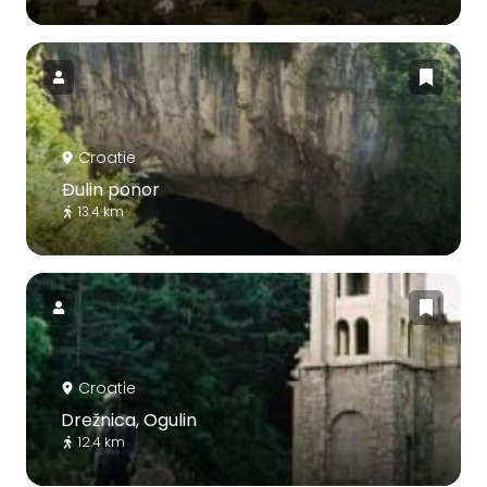
Croatie
Ðulin ponor
13.4 km
Croatie
Drežnica, Ogulin
12.4 km