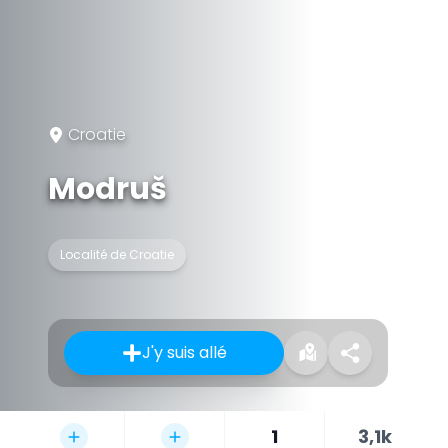
Croatie
Modruš
Localité de Croatie
J'y suis allé
1
3,1k