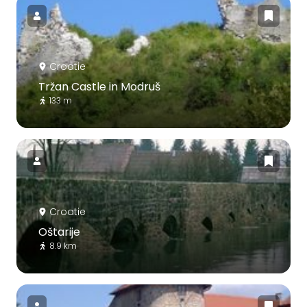
Croatie
Tržan Castle in Modruš
133 m
Croatie
Oštarije
8.9 km