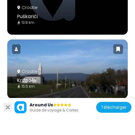
Croatie
Puškarići
13.8 km
Croatie
Križpolje
15.5 km
Around Us
Télécharger
Guide de voyage & Cartes