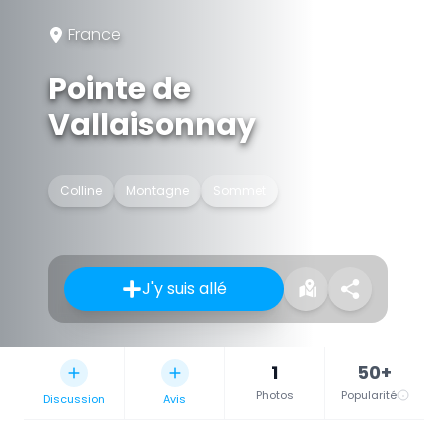
France
Pointe de
Vallaisonnay
Colline
Montagne
Sommet
J'y suis allé
1
50+
Photos
Popularité
Discussion
Avis