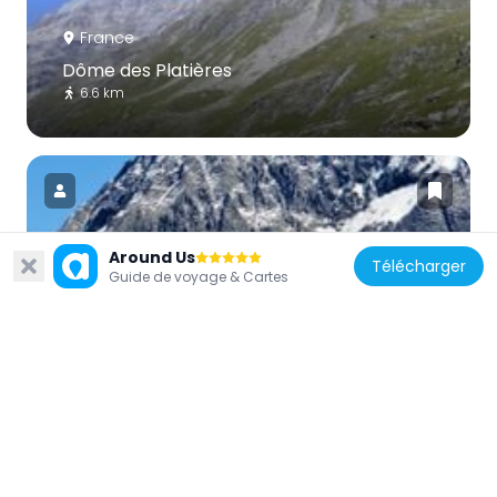
France
Dôme des Platières
6.6 km
Around Us
Télécharger
France
Guide de voyage & Cartes
Glacier de la Vuzelle
6.7 km