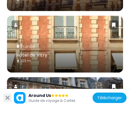
France
Hôtel de Vitry
123 m
Around Us
Télécharger
Guide de voyage & Cartes
France
Hôtel de Tresmes
123 m