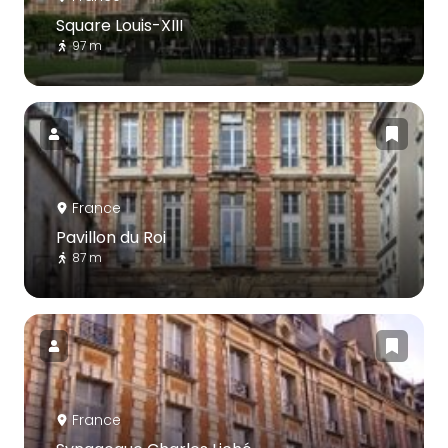
Square Louis-XIII
97 m
France
Pavillon du Roi
87 m
France