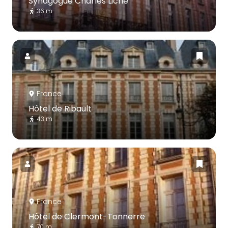
Synagogue Charles Liché
36 m
France
Hôtel de Ribault
43 m
France
Hôtel de Clermont-Tonnerre
70 m