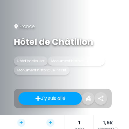
France
Hôtel de Châtillon
Hôtel particulier
Monument historique classé
Monument historique inscrit
J'y suis allé
1
1,5k