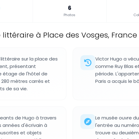
6
Photos
Col
littéraire à Place des Vosges, France
ittéraire sur la place des
Victor Hugo a vécu
ent, présentant
comme Ruy Blas et
e étage de l'hôtel de
période. L'appart
280 mètres carrés et
Paris a acquis le b
s de sa vie.
eants de Hugo à travers
Le musée ouvre du 
s années d'écrivain à
l'entrée au numéro
nuscrites et objets
trouve au deuxième