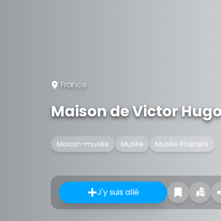
France
Maison de Victor Hug
Maison-musée
Musée
Musée littéraire
J'y suis allé