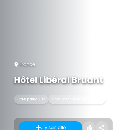
France
Hôtel Libéral Bruant
Hôtel particulier
Monument historique classé
J'y suis allé