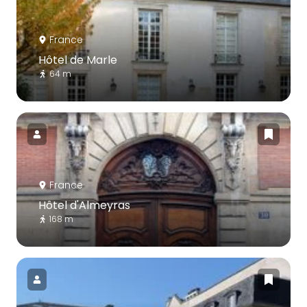
France
Hôtel de Marle
64 m
France
Hôtel d'Almeyras
168 m