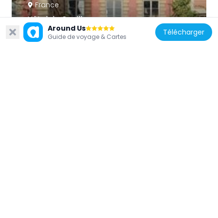
France
Hôtel de Canillac
Around Us
157 m
Télécharger
Guide de voyage & Cartes
France
Hôtel Salé
106 m
France