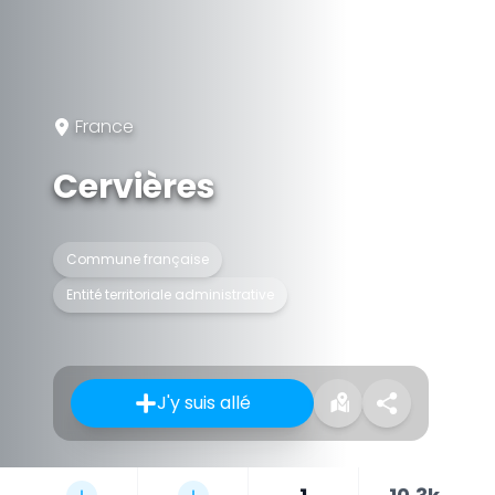
France
Cervières
Commune française
Entité territoriale administrative
J'y suis allé