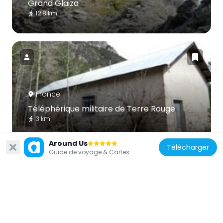
Grand Glaiza
12.8 km
France
Téléphérique militaire de Terre Rouge
3 km
Around Us
Télécharger
Guide de voyage & Cartes
France
Cime de Saurel)