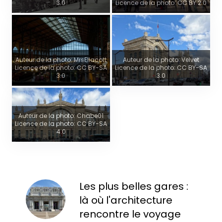
3.0
Licence de la photo: CC BY 2.0
Auteur de la photo: MrsEllacott
Auteur de la photo: Velvet
Licence de la photo: CC BY-SA
Licence de la photo: CC BY-SA
3.0
3.0
Auteur de la photo: Chabe01
Licence de la photo: CC BY-SA
4.0
Les plus belles gares :
là où l'architecture
rencontre le voyage