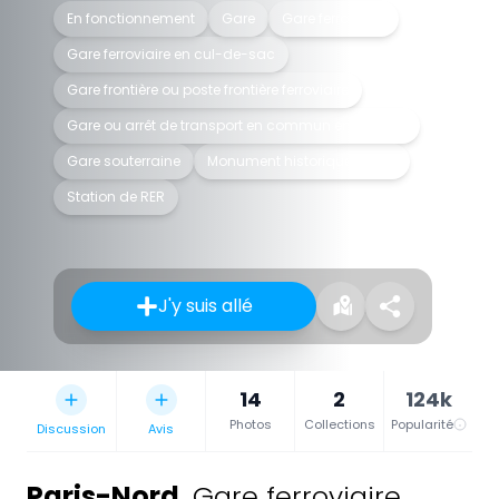
En fonctionnement
Gare
Gare ferroviaire
Gare ferroviaire en cul-de-sac
Gare frontière ou poste frontière ferroviaire
Gare ou arrêt de transport en commun en surface
Gare souterraine
Monument historique inscrit
Station de RER
J'y suis allé
14
2
124k
Photos
Collections
Popularité
Discussion
Avis
Paris-Nord
,
Gare ferroviaire