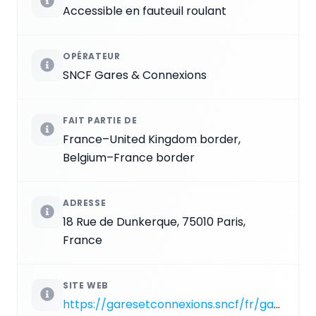
Accessible en fauteuil roulant
OPÉRATEUR
SNCF Gares & Connexions
FAIT PARTIE DE
France–United Kingdom border,
Belgium–France border
ADRESSE
18 Rue de Dunkerque, 75010 Paris,
France
SITE WEB
https://garesetconnexions.sncf/fr/gare/frpno/paris-gare-du-nord