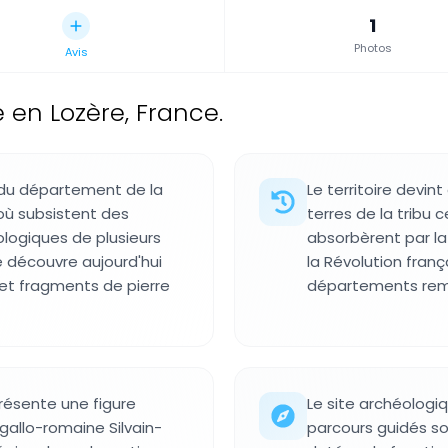
1
Photos
Avis
 en Lozère, France.
 du département de la
Le territoire devin
 où subsistent des
terres de la tribu
ologiques de plusieurs
absorbèrent par la 
se découvre aujourd'hui
la Révolution franç
 et fragments de pierre
départements remp
résente une figure
Le site archéologiq
 gallo-romaine Silvain-
parcours guidés s