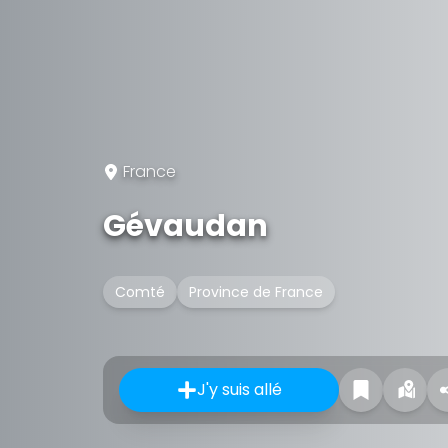
France
Gévaudan
Comté
Province de France
J'y suis allé