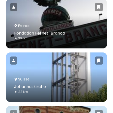
France
Fondation Fernet-Branca
307 m
Suisse
Johanneskirche
2.3 km