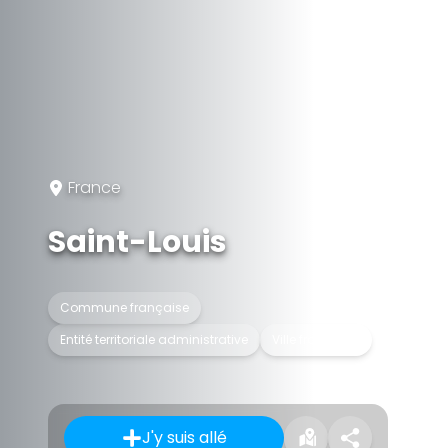
France
Saint-Louis
Commune française
Entité territoriale administrative
Ville frontalière
J'y suis allé