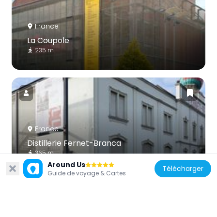
France
La Coupole
235 m
France
Distillerie Fernet-Branca
365 m
Around Us
Télécharger
Guide de voyage & Cartes