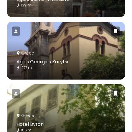
139 m
Grèce
Agios Georgios Karytsi
277 m
Grèce
Hotel Byron
186 m