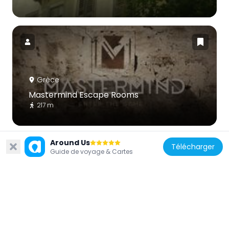
Grèce
Mastermind Escape Rooms
217 m
Around Us
Télécharger
Guide de voyage & Cartes
Grèce
Grand Hotel d’ Athenes
318 m