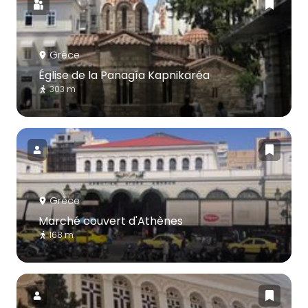
Grèce
Église de la Panagía Kapnikaréa
303 m
Grèce
Marché couvert d'Athènes
168 m