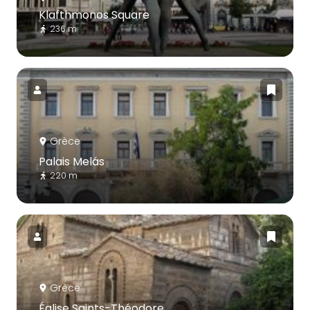
Klafthmonos Square
236 m
Grèce
Palais Melás
220 m
Grèce
Église Saints-Théodore