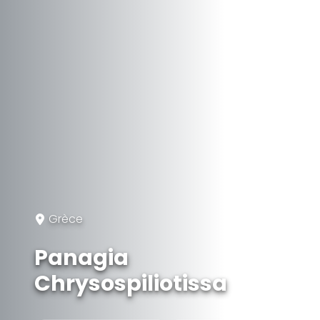
Grèce
Panagia
Chrysospiliotissa