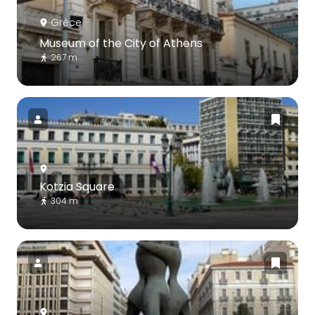
Grèce
Museum of the City of Athens
267 m
Kotzia Square
304 m