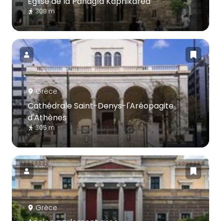
Église de la Panagía Kapnikaréa
308 m
Grèce
Cathédrale Saint-Denys-l'Aréopagite
d'Athènes
305 m
Grèce