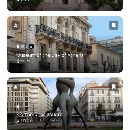
Grèce
Museum of the City of Athens
95 m
Klafthmonos Square
149 m