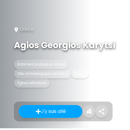
Grèce
Agios Georgios Karytsi
Bâtiment protégé en Grèce
Site archéologique de Grèce
Église
Église orthodoxe
J'y suis allé