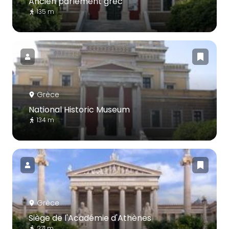
Ancien parlement grec
135 m
Grèce
National Historic Museum
134 m
Grèce
Siège de l'Académie d'Athènes
271 m