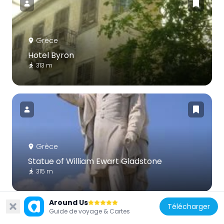
Grèce
Hotel Byron
313 m
Grèce
Statue of William Ewart Gladstone
315 m
Around Us
Télécharger
Guide de voyage & Cartes