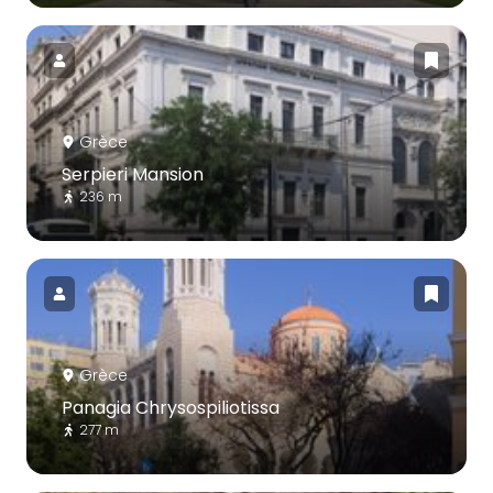
Grèce
Serpieri Mansion
236 m
Grèce
Panagia Chrysospiliotissa
277 m