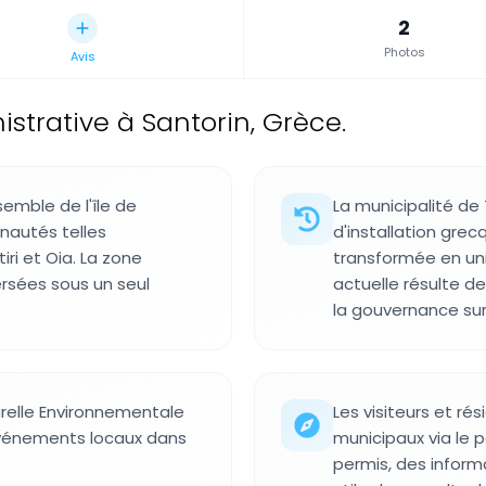
2
Photos
Avis
istrative à Santorin, Grèce.
semble de l'île de
La municipalité de
nautés telles
d'installation gre
iri et Oia. La zone
transformée en un
ersées sous un seul
actuelle résulte de
la gouvernance sur l
urelle Environnementale
Les visiteurs et r
vénements locaux dans
municipaux via le po
permis, des informa