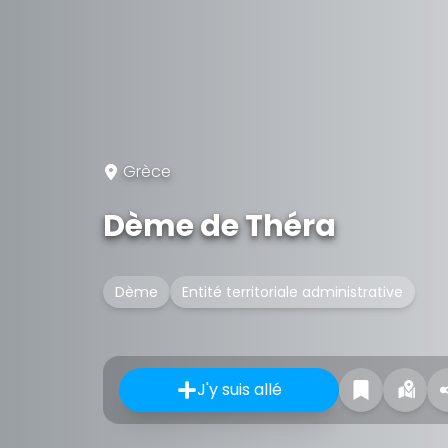
Grèce
Dème de Théra
Dème
Entité territoriale administrative
J'y suis allé