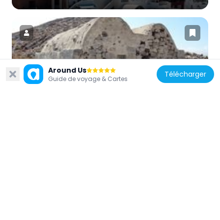
Grèce
Around Us
Télécharger
Guide de voyage & Cartes
Naos Agiou Stefanou
7.6 km
Grèce
Le Rocher Sacré (Santorin)
7.6 km