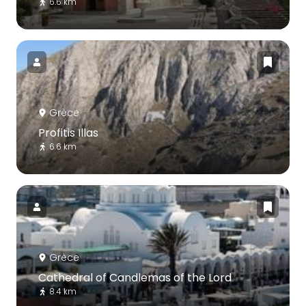
6.6 km
Grèce
Profitis Illas
6.6 km
Grèce
Cathedral of Candlemas of the Lord
8.4 km