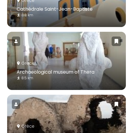
Grèce
Cathédrale Saint-Jean-Baptiste
8.8 km
Grèce
Archaeological museum of Thera
8.5 km
Grèce