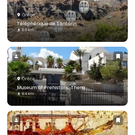
Grèce
Téléphérique de Santorin
8.6 km
Grèce
Museum of Prehistoric Thera
8.4 km