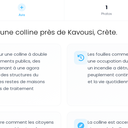
1
Photos
Avis
une colline près de Kavousi, Crète.
ur une colline à double
Les fouilles comme
ments publics, des
une occupation du 
menant à une agora
un incendie a détru
t des structures du
peuplement contin
 les restes de maisons
et la vie quotidienn
ons de traitement
re comment les citoyens
La colline est acce