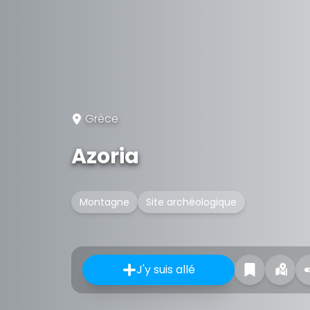
Grèce
Azoria
Montagne
Site archéologique
J'y suis allé