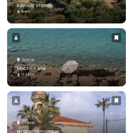
Kavousi Vronda
6 km
Grèce
Mochlos site
13.4 km
Grèce
Ierapetra mosque