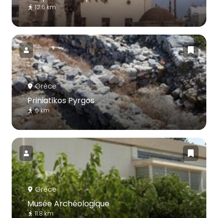
12.6 km
Grèce
Priniatikos Pyrgos
6 km
Grèce
Musée Archéologique
11.8 km