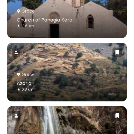
Grèce
Church of Panagia Kera
13.6 km
Grèce
Azoria
6.8 km