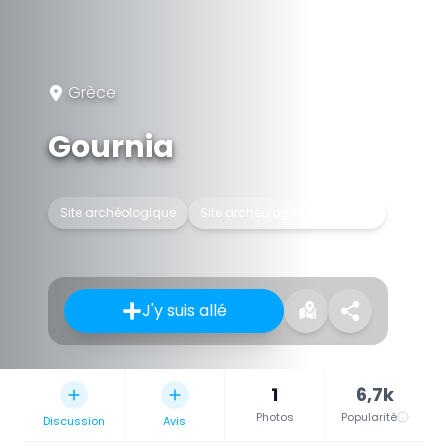
Grèce
Gournia
Site archéologique
Site archéologique de Grèce
J'y suis allé
1
6,7k
Photos
Popularité
Discussion
Avis