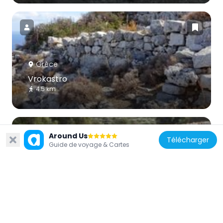
Grèce
Vrokastro
4.5 km
Around Us
Télécharger
Guide de voyage & Cartes
Grèce
Vasiliki Minoan site
3.5 km