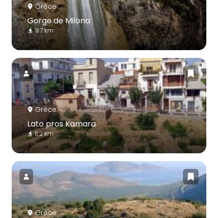
Grèce
Gorge de Milona
9.7 km
Grèce
Lato pros Kamara
11.2 km
Grèce