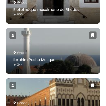
Grèce
Bibliothèque musulmane de Rhodes
606 m
Grèce
Ibrahim Pasha Mosque
244 m
Grèce