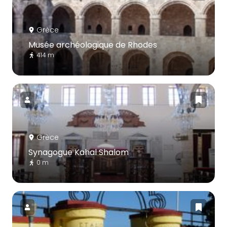
Grèce
Musée archéologique de Rhodes
414 m
Grèce
Synagogue Kahal Shalom
0 m