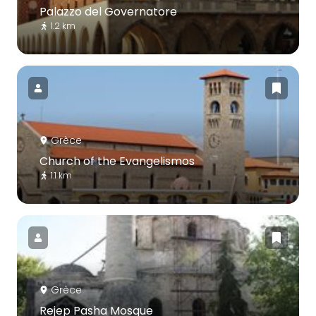
Palazzo del Governatore
1.2 km
Grèce
Church of the Evangelismos
1.1 km
Grèce
Rejep Pasha Mosque