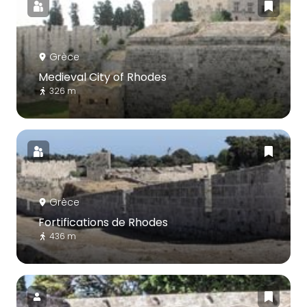
Grèce
Medieval City of Rhodes
326 m
Grèce
Fortifications de Rhodes
436 m