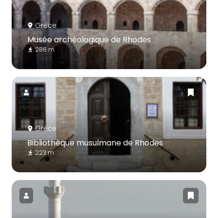
Grèce
Musée archéologique de Rhodes
286 m
Grèce
Bibliothèque musulmane de Rhodes
223 m