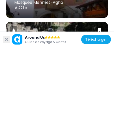
Mosquée Mehmet-Agha
293 m
Around Us
Télécharger
Guide de voyage & Cartes
Grèce
Temple of Aphrodite (Rhodes)
304 m
Grèce
Municipal Art Gallery of Rhodes