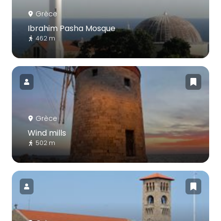
Grèce
Ibrahim Pasha Mosque
462 m
Grèce
Wind mills
502 m