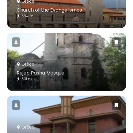
Grèce
Church of the Evangelismos
584 m
Grèce
Rejep Pasha Mosque
501 m
Grèce