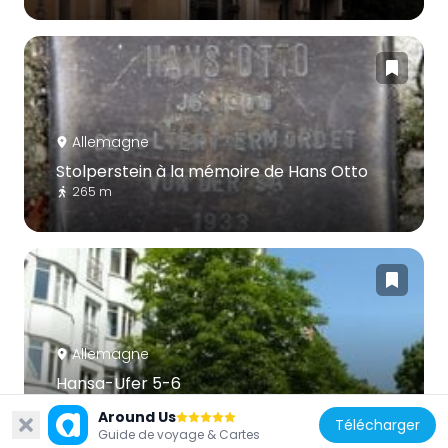
Allemagne
Stolperstein à la mémoire de Hans Otto
265 m
Allemagne
Hansa-Ufer 5-6
274 m
Around Us
Télécharger
Guide de voyage & Cartes