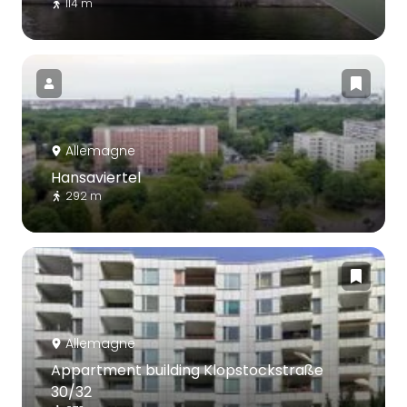
114 m
Allemagne
Hansaviertel
292 m
Allemagne
Appartment building Klopstockstraße
30/32