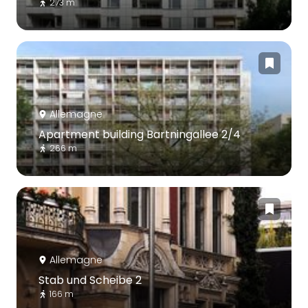
273 m
Allemagne
Apartment building Bartningallee 2/4
266 m
Allemagne
Stab und Scheibe 2
166 m