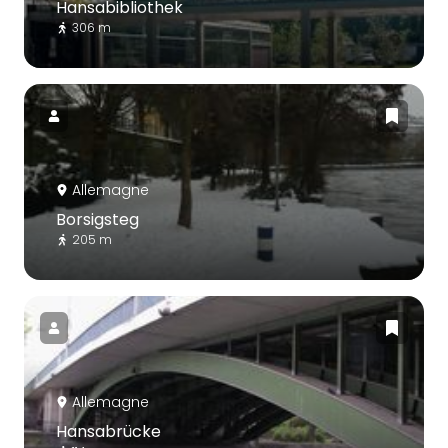
Hansabibliothek
306 m
Allemagne
Borsigsteg
205 m
Allemagne
Hansabrücke