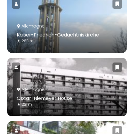
Allemagne
Kaiser-Friedrich-Gedächtniskirche
288 m
Allemagne
Oscar-Niemeyer House
221 m