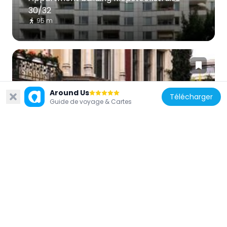
30/32
95 m
Around Us
Télécharger
Guide de voyage & Cartes
Allemagne
Stab und Scheibe 2
165 m
Allemagne
Apartment building Bartningallee 2/4