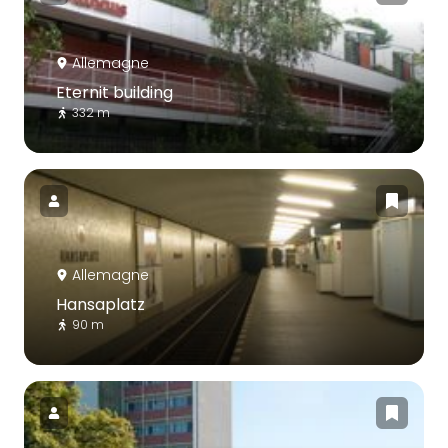
Allemagne
Eternit building
332 m
Allemagne
Hansaplatz
90 m