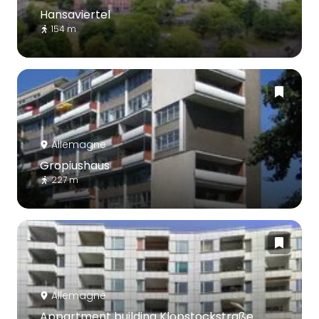
Hansaviertel
154 m
Allemagne
Gropiushaus
227 m
Allemagne
Appartment building Klopstockstraße