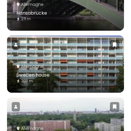
Allemagne
Hansabrücke
271 m
Allemagne
Sweden house
202 m
Allemagne