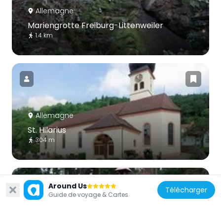
Allemagne
Mariengrotte Freiburg-Littenweiler
1.4 km
Allemagne
St. Hilarius
304 m
Around Us
Télécharger
Guide de voyage & Cartes
Allemagne