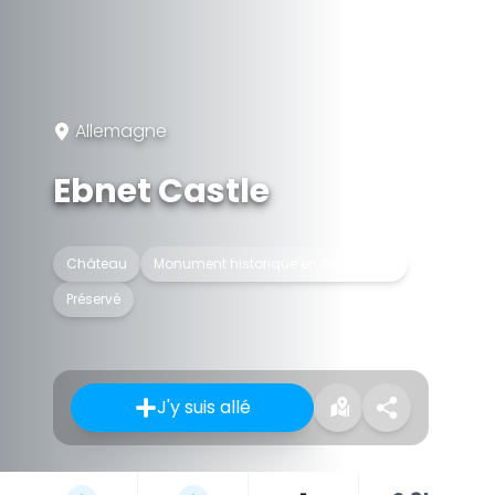
Allemagne
Ebnet Castle
Château
Monument historique en Allemagne
Préservé
J'y suis allé