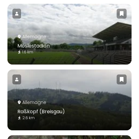
Allemagne
Möslestadion
1.6 km
Allemagne
Roßkopf (Breisgau)
2.6 km