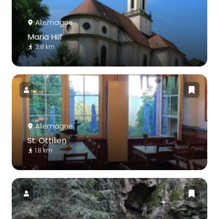
Allemagne
Maria Hilf
2.8 km
Allemagne
St. Ottilien
1.8 km