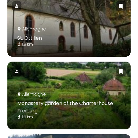
Allemagne
St. Ottilien
1.8 km
Allemagne
Monastery garden of the Charterhouse
Freiburg
1.6 km