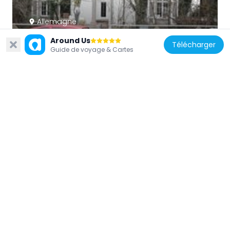
Allemagne
Prinz-Christians-Weg 13
Around Us
Télécharger
179 m
Guide de voyage & Cartes
Allemagne
Ateliergebäude
106 m