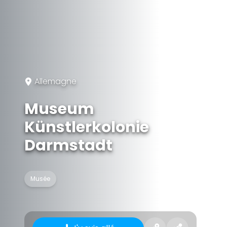
Allemagne
Museum
Künstlerkolonie
Darmstadt
Musée