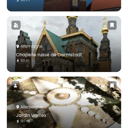
Allemagne
Chapelle russe de Darmstadt
83 m
Allemagne
Jardin Vortex
187 m