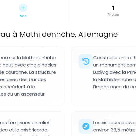
1
Photos
Avis
eau à Mathildenhöhe, Allemagne
eau sur la Mathildenhöhe
Construite entre 
 haut avec cinq pinacles
un monument comm
e couronne. La structure
Ludwig avec la Pri
cées avec des bandes
la Mathildenhöhe 
rs accèdent à la
l'importance de ce 
hes ou un ascenseur.
res féminines en relief
Les visiteurs peuv
tice et la miséricorde.
environ 33,5 mètres