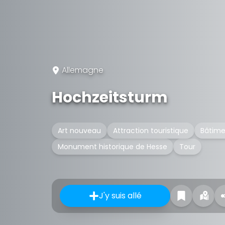
Allemagne
Hochzeitsturm
Art nouveau
Attraction touristique
Bâtime
Monument historique de Hesse
Tour
J'y suis allé