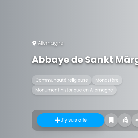
Allemagne
Abbaye de Sankt Mär
Communauté religieuse
Monastère
Monument historique en Allemagne
J'y suis allé