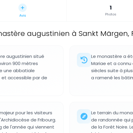
1
Photos
Avis
astère augustinien à Sankt Märgen, F
re augustinien situé
Le monastère a été
environ 900 mètres
Mariae et a connu 
te une abbatiale
siècles suite à plu
s et accessible par de
a ramené les bâtim
majeur pour les visiteurs
Le terrain du mona
'Archidiocèse de Fribourg.
de randonnée qui 
g de l'année qui viennent
de la Forêt Noire.