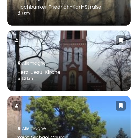
Hochbunker Friedrich-Karl-Straße
1 km
Allemagne
Herz-Jesu-Kirche
1.2 km
Allemagne
Saint Michael Church