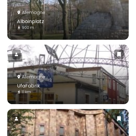
Allemagne
Alboinplatz
900 m
Allemagne
UfaFabrik
1.1 km