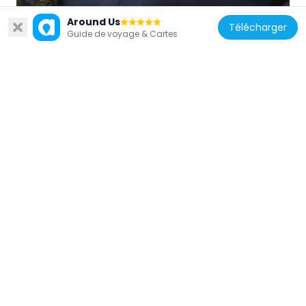
Around Us
Télécharger
Guide de voyage & Cartes
Allemagne
Schöneberger Südgelände
1.2 km
Allemagne
Bos primigenius
791 m