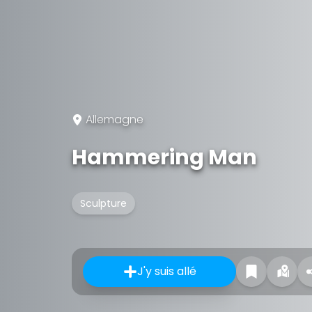
Allemagne
Hammering Man
Sculpture
J'y suis allé