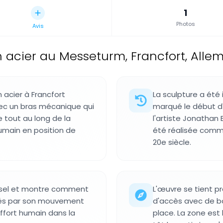
1
Photos
Avis
n acier au Messeturm, Francfort, All
acier à Francfort
La sculpture a été
ec un bras mécanique qui
marqué le début d'
 tout au long de la
l'artiste Jonathan 
humain en position de
été réalisée comme
20e siècle.
versel et montre comment
L'œuvre se tient pr
 liés par son mouvement
d'accès avec de bo
effort humain dans la
place. La zone est