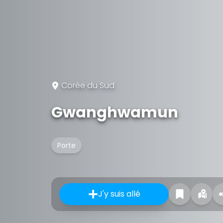
Corée du Sud
Gwanghwamun
Porte
J'y suis allé