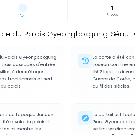
1
Photos
Avis
pale du Palais Gyeongbokgung, Séoul,
du Palais Gyeongbokgung
La porte a été con
c trois passages d'entrée
Joseon comme entré
villon à deux étages
1592 lors des inva
ns traditionnels et sert
Guerre de Corée, c
du palais.
au fil des siècles.
tant de l'époque Joseon
Le portail est faci
ité royale du palais. La
Gare Gyeongbokgun
tée ici montre les
se trouve directem