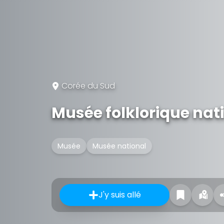
Corée du Sud
Musée folklorique nat
Musée
Musée national
J'y suis allé