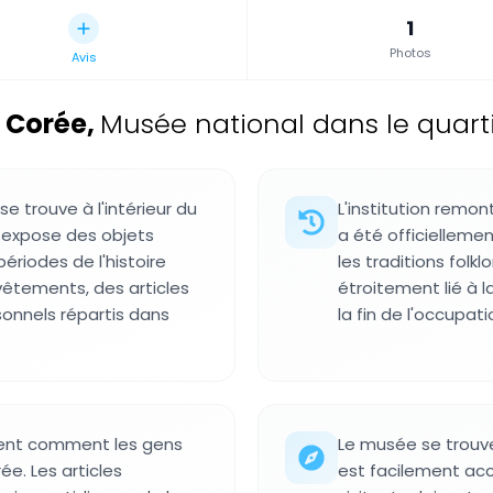
1
Photos
Avis
e Corée
,
Musée national dans le quart
e trouve à l'intérieur du
L'institution remo
 expose des objets
a été officielleme
ériodes de l'histoire
les traditions fol
vêtements, des articles
étroitement lié à 
sonnels répartis dans
la fin de l'occupati
rent comment les gens
Le musée se trouve
ée. Les articles
est facilement acc