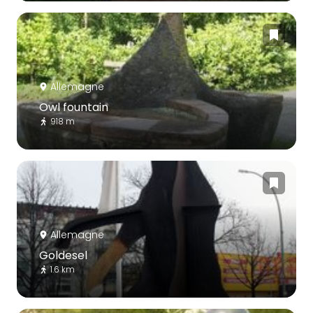
Allemagne
Owl fountain
918 m
Allemagne
Goldesel
1.6 km