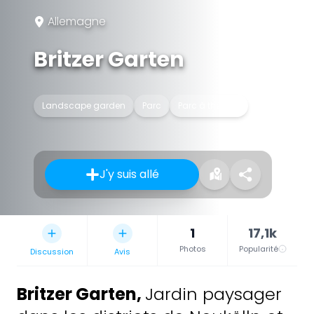
Allemagne
Britzer Garten
Landscape garden
Parc
Parc à thèmes
J'y suis allé
1
17,1k
Photos
Popularité
Discussion
Avis
Britzer Garten
,
Jardin paysager