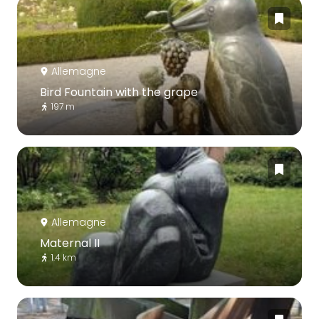
Allemagne
Bird Fountain with the grape
197 m
Allemagne
Maternal II
1.4 km