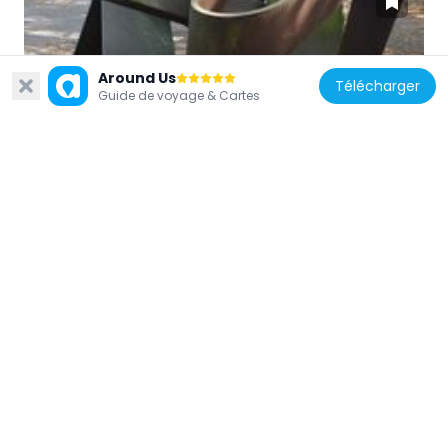
Allemagne
Around Us
Télécharger
Guide de voyage & Cartes
Ewiger Frieden
1.1 km
Allemagne
Weltkugelbrunnen
212 m