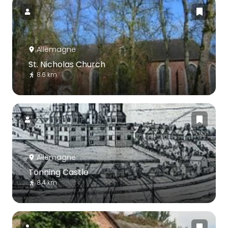
Allemagne
St. Nicholas Church
8.6 km
Allemagne
Tönning Castle
8.4 km