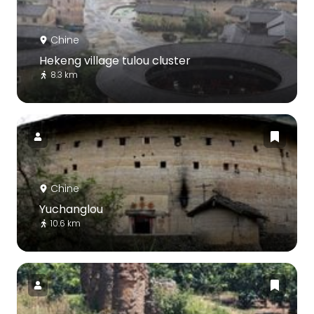
Chine
Hekeng village tulou cluster
8.3 km
Chine
Yuchanglou
10.6 km