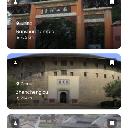
Chine
Nanshan Temple
70.2 km
Chine
Zhenchenglou
294 m