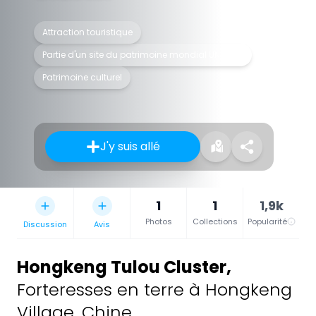
Attraction touristique
Partie d'un site du patrimoine mondial UNESCO
Patrimoine culturel
J'y suis allé
1
1
1,9k
Photos
Collections
Popularité
Discussion
Avis
Hongkeng Tulou Cluster
,
Forteresses en terre à Hongkeng
Village, Chine