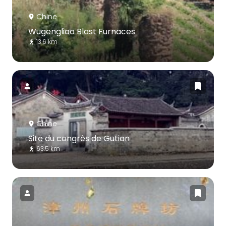
Chine
Wugengliao Blast Furnaces
13.6 km
Chine
Site du congrès de Gutian
63.5 km