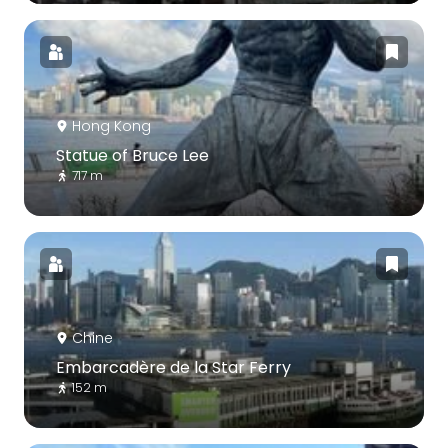
Hong Kong
Statue of Bruce Lee
717 m
Chine
Embarcadère de la Star Ferry
152 m