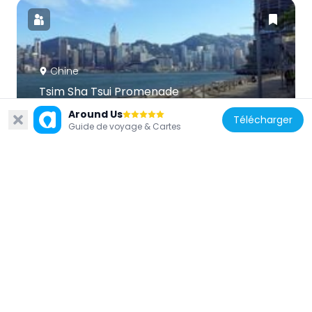
Chine
Tsim Sha Tsui Promenade
813 m
Around Us
Télécharger
Guide de voyage & Cartes
Chine
Centre islamique et Masjid de Kowloon
662 m