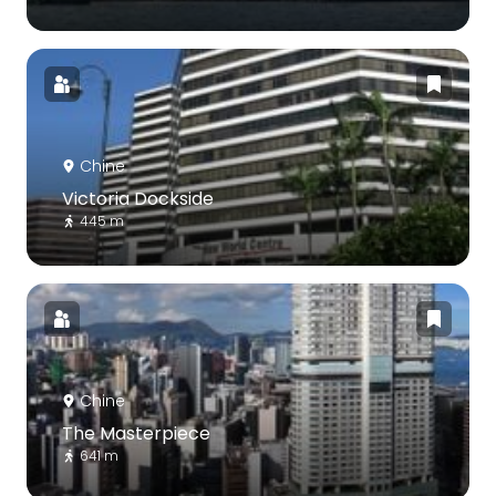
Chine
Victoria Dockside
445 m
Chine
The Masterpiece
641 m