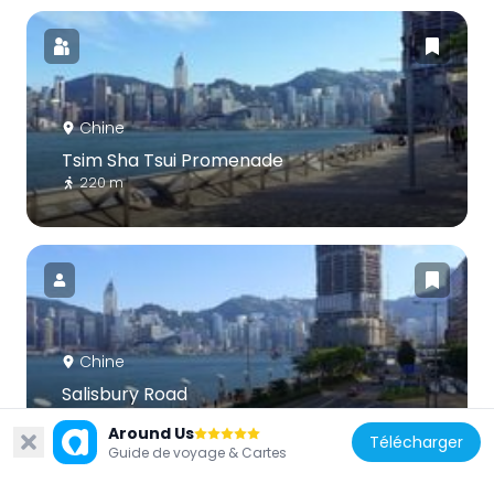
Chine
Tsim Sha Tsui Promenade
220 m
Chine
Salisbury Road
308 m
Around Us
Télécharger
Guide de voyage & Cartes