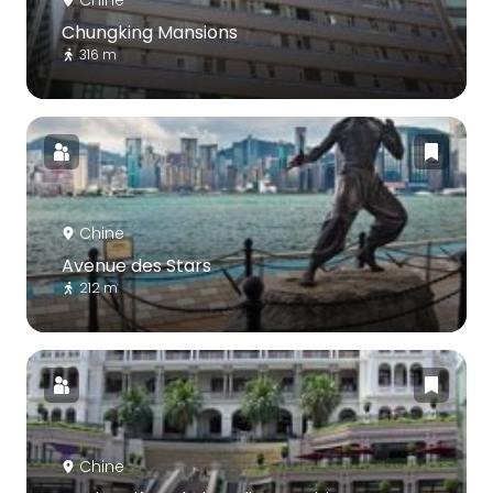
Chungking Mansions
316 m
Chine
Avenue des Stars
212 m
Chine