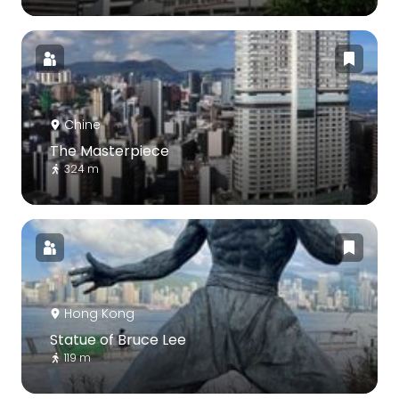
Chine
The Masterpiece
324 m
Hong Kong
Statue of Bruce Lee
119 m