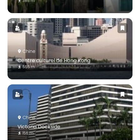
385 m
Chine
Centre culturel de Hong Kong
555 m
Chine
Victoria Dockside
156 m