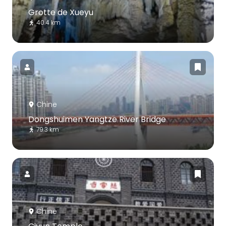
Grotte de Xueyu
40.4 km
Chine
Dongshuimen Yangtze River Bridge
79.3 km
Chine