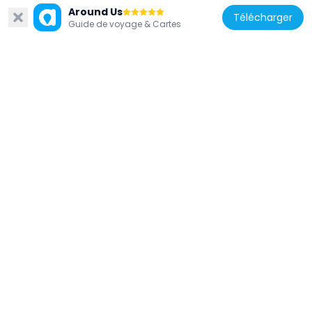
Around Us
Télécharger
Guide de voyage & Cartes
Chine
Dafosi Bridge
78.8 km
Chine
Changshou Bridge
33.9 km