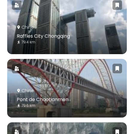
Chine
Raffles City Chongqing
79.4 km
Chine
Pont de Chaotianmen
79.6 km