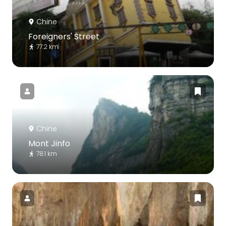
Chine
Foreigners' Street
77.2 km
Chine
Mont Jinfo
78.1 km