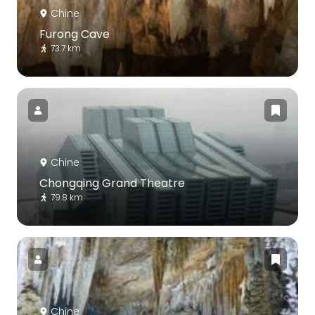
Chine
Furong Cave
73.7 km
Chine
Chongqing Grand Theatre
79.8 km
Chine