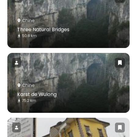
Chine
Three Natural Bridges
50.8 km
Chine
Karst de Wulong
75.2 km