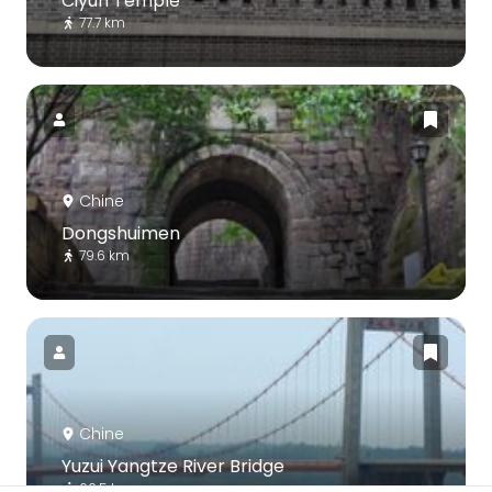
Ciyun Temple
77.7 km
Chine
Dongshuimen
79.6 km
Chine
Yuzui Yangtze River Bridge
60.5 km