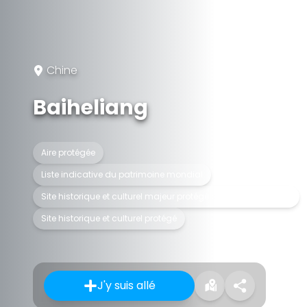
Chine
Baiheliang
Aire protégée
Liste indicative du patrimoine mondial
Site historique et culturel majeur protégé au niveau national
Site historique et culturel protégé
J'y suis allé