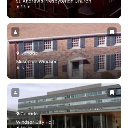
St. Andrew's Presbyterian Church
315 m
Canada
Musée de Windsor
110 m
Canada
Windsor City Hall
662 m