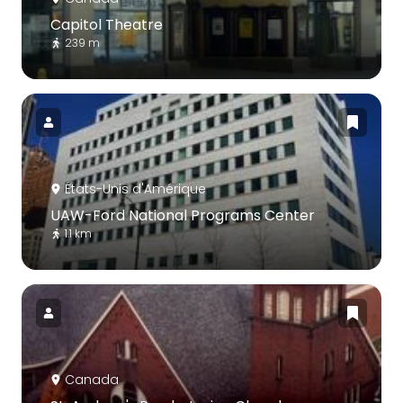
Capitol Theatre
239 m
États-Unis d'Amérique
UAW-Ford National Programs Center
1.1 km
Canada