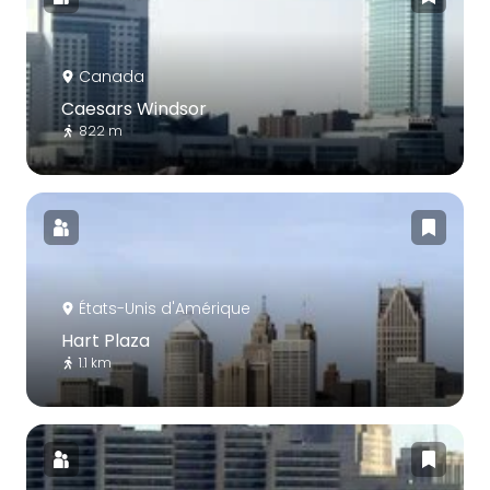
Canada
Caesars Windsor
822 m
États-Unis d'Amérique
Hart Plaza
1.1 km