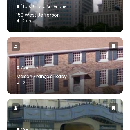
États-Unis d'Amérique
150 West Jefferson
1.2 km
Canada
Maison François-Baby
110 m
Canada