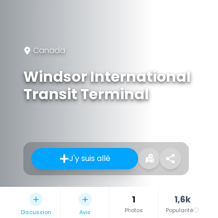
Canada
Windsor International
Transit Terminal
J'y suis allé
1
1,6k
Photos
Popularité
Discussion
Avis