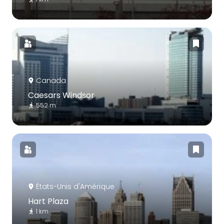
Canada
Caesars Windsor
552 m
États-Unis d'Amérique
Hart Plaza
1 km