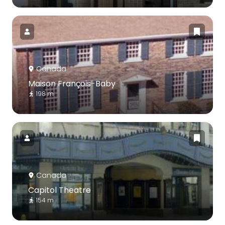
Canada
Maison François-Baby
198 m
Canada
Capitol Theatre
154 m