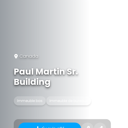
Canada
Paul Martin Sr.
Building
Immeuble bas
Immeuble de bureaux