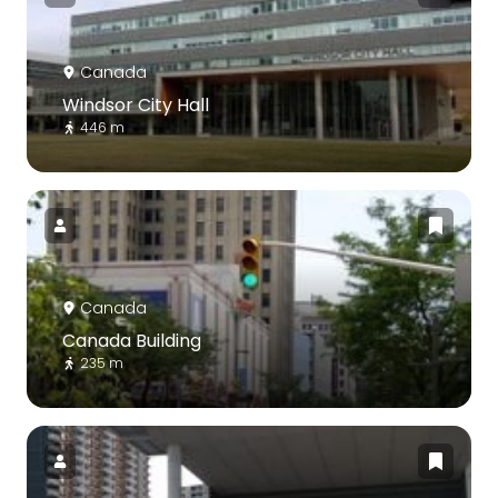
Canada
Windsor City Hall
446 m
Canada
Canada Building
235 m