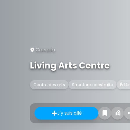
Canada
Living Arts Centre
Centre des arts
Structure construite
Édifi
J'y suis allé