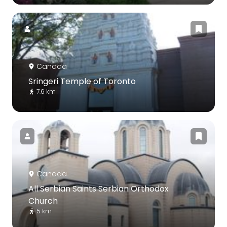
Canada
Sringeri Temple of Toronto
7.6 km
Canada
All Serbian Saints Serbian Orthodox
Church
5 km