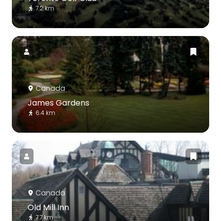
7.2 km
Canada
James Gardens
6.4 km
Canada
Old Mill Inn
7.7 km