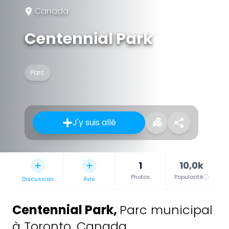
Canada
Centennial Park
Parc
J'y suis allé
1
10,0k
Photos
Popularité
Discussion
Avis
Centennial Park
,
Parc municipal
à Toronto, Canada