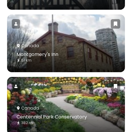
Canada
Montgomery's Inn
5.1 km
Canada
Centennial Park Conservatory
382 m