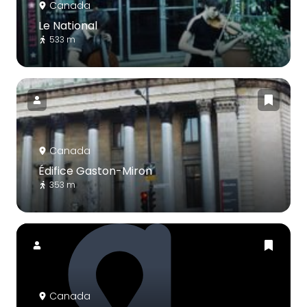
Canada
Le National
533 m
Canada
Édifice Gaston-Miron
353 m
Canada