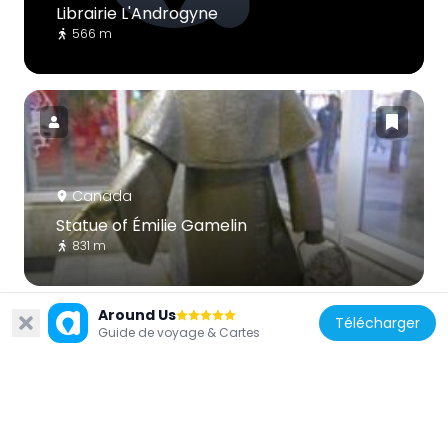
Librairie L'Androgyne
566 m
Canada
Statue of Émilie Gamelin
831 m
Around Us
Télécharger
Guide de voyage & Cartes
Canada
Lion d'Or