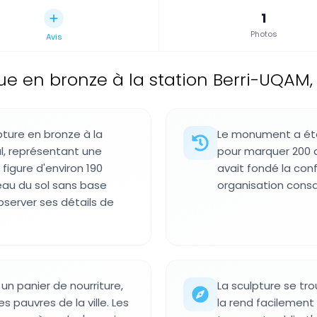
1
Photos
Avis
ue en bronze à la station Berri-UQAM
pture en bronze à la
Le monument a été 
l, représentant une
pour marquer 200 a
figure d'environ 190
avait fondé la confr
eau du sol sans base
organisation consa
bserver ses détails de
n panier de nourriture,
La sculpture se tr
s pauvres de la ville. Les
la rend facilement 