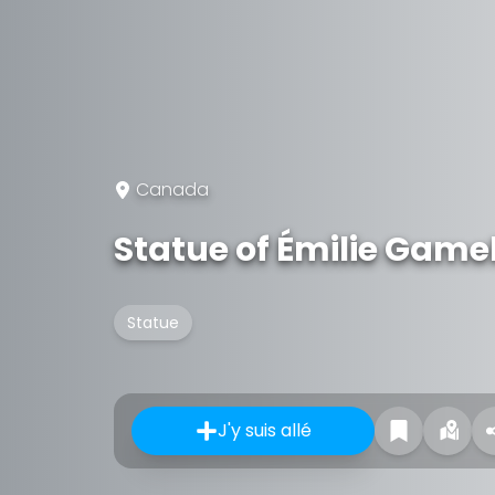
Canada
Statue of Émilie Game
Statue
J'y suis allé