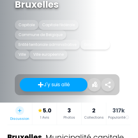
Bruxelles
Capitale
Capitale fédérale
Commune de Belgique
Entité territoriale administrative
Grande ville
Ville
Ville européenne
J'y suis allé
5.0
3
2
317k
1 Avis
Photos
Collections
Popularité
Discussion
Bruxelles
,
Municipalité capitale