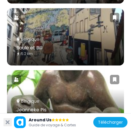
Belgique
Boule et Bill
5.2 km
Belgique
Jeanneke Pis
277 m
Around Us
Télécharger
Guide de voyage & Cartes