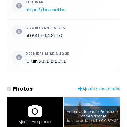
SITE WEB
https://brussel.be
COORDONNÉES GPS
50.84656,4.35170
DERNIÈRE MISE À JOUR
16 juin 2026 à 06:26
Photos
Ajoutez vos photos
Auteur de la photo: Francisco
Conde Sánchez
Licence de la photo: CC BY-SA
Ajoutez vos photos
3.0