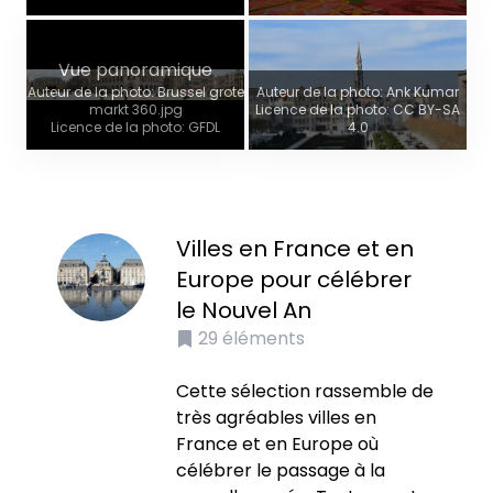
Vue panoramique
Auteur de la photo: Brussel grote
Auteur de la photo: Ank Kumar
markt 360.jpg
Licence de la photo: CC BY-SA
Licence de la photo: GFDL
4.0
Villes en France et en
Europe pour célébrer
le Nouvel An
29
éléments
Cette sélection rassemble de
très agréables villes en
France et en Europe où
célébrer le passage à la