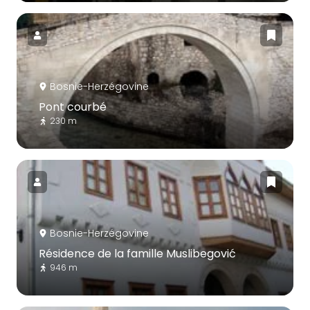
Bosnie-Herzégovine
Pont courbé
230 m
Bosnie-Herzégovine
Résidence de la famille Muslibegović
946 m