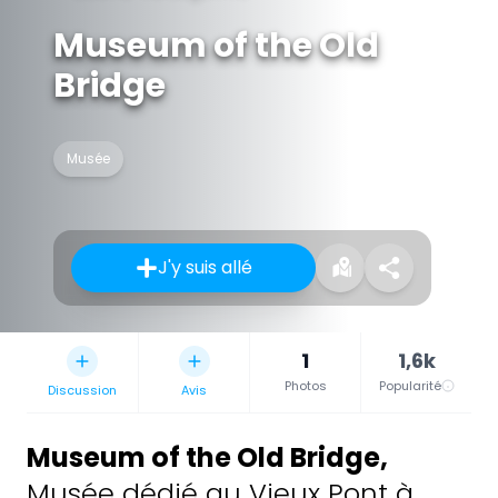
Museum of the Old
Bridge
Musée
J'y suis allé
1
1,6k
Photos
Popularité
Discussion
Avis
Museum of the Old Bridge
,
Musée dédié au Vieux Pont à