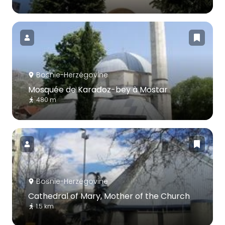
Bosnie-Herzégovine
Mosquée de Karađoz-bey à Mostar
480 m
Bosnie-Herzégovine
Cathedral of Mary, Mother of the Church
1.5 km