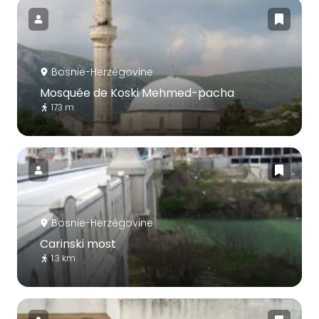
Bosnie-Herzégovine
Mosquée de Koski Mehmed-pacha
173 m
Bosnie-Herzégovine
Carinski most
1.3 km