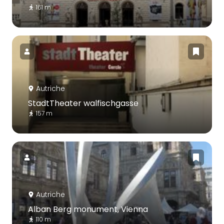
161 m
Autriche
StadtTheater walfischgasse
157 m
Autriche
Alban Berg monument, Vienna
110 m