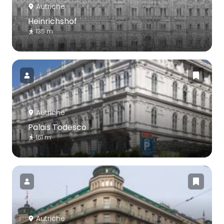
Autriche
Heinrichshof
135 m
Autriche
Palais Todesco
161 m
Autriche