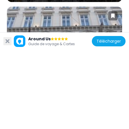
Autriche
Around Us
Télécharger
Guide de voyage & Cartes
The Ring Hotel
58 m
Autriche
Palais Lützow, Vienna
167 m