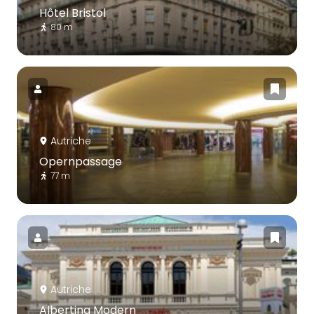
Hôtel Bristol
80 m
Autriche
Opernpassage
77 m
Autriche
Albertina Modern