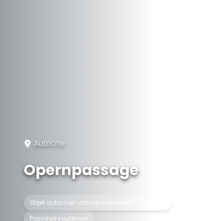
Autriche
Opernpassage
Objet autrichien classé monument historique
Passage souterrain