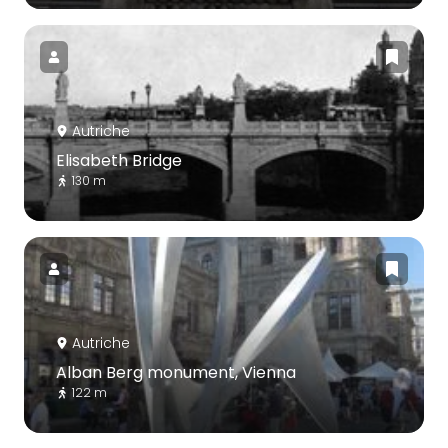
Autriche
Elisabeth Bridge
130 m
Autriche
Alban Berg monument, Vienna
122 m