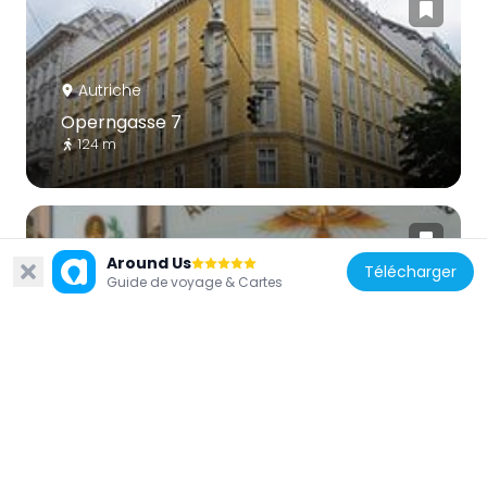
Autriche
Operngasse 7
124 m
Around Us
Télécharger
Guide de voyage & Cartes
Autriche
Apotheke zum Heiligen Geist, Operngasse
159 m