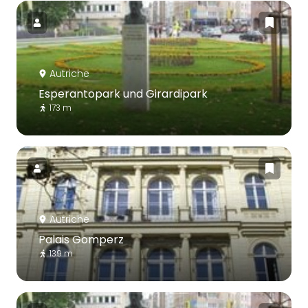
Autriche
Esperantopark und Girardipark
173 m
Autriche
Palais Gomperz
139 m