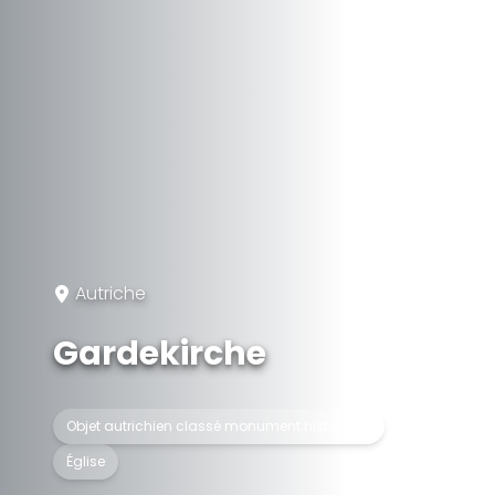
Autriche
Gardekirche
Objet autrichien classé monument historique
Église