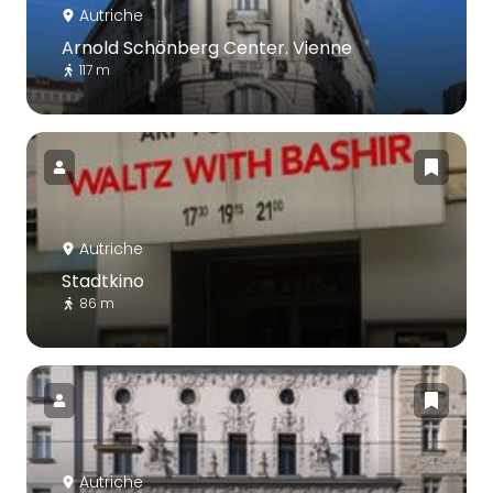
Autriche
Arnold Schönberg Center. Vienne
117 m
Autriche
Stadtkino
86 m
Autriche