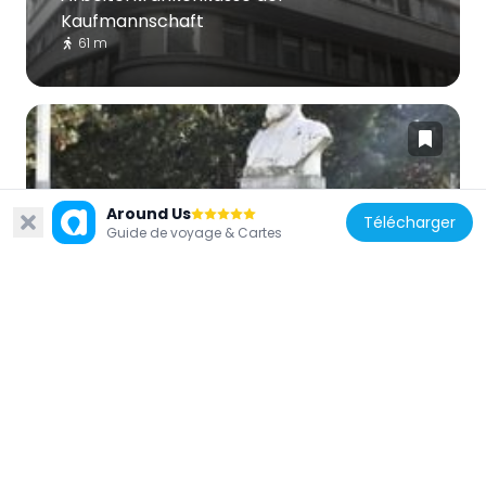
Kaufmannschaft
61 m
Around Us
Autriche
Télécharger
Guide de voyage & Cartes
Eduard-Suess-Denkmal,
Schwarzenbergplatz
188 m
Autriche