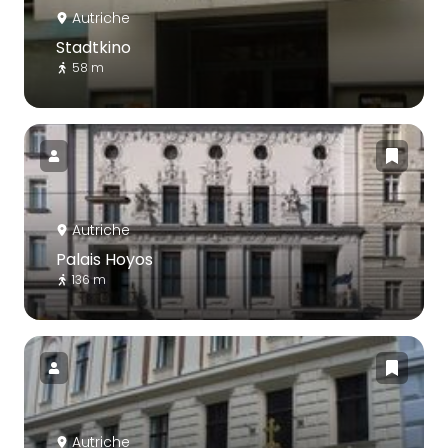
Autriche
Stadtkino
58 m
Autriche
Palais Hoyos
136 m
Autriche