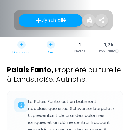
J'y suis allé
1
1,7k
Photos
Popularité
Discussion
Avis
Palais Fanto
,
Propriété culturelle
à Landstraße, Autriche.
Le Palais Fanto est un bâtiment
néoclassique situé Schwarzenbergplatz
6, présentant de grandes colonnes
ioniques et un dôme central frappant
encadré par une façade circulaire. A