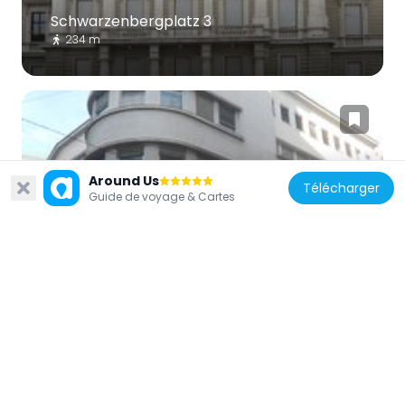
Schwarzenbergplatz 3
234 m
Around Us
Autriche
Télécharger
Guide de voyage & Cartes
Arbeiterkrankenkasse der
Kaufmannschaft
106 m
Autriche