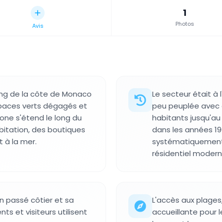
1
Photos
Avis
long de la côte de Monaco
Le secteur était à
paces verts dégagés et
peu peuplée avec 
one s'étend le long du
habitants jusqu'au
bitation, des boutiques
dans les années 19
 à la mer.
systématiquement 
résidentiel modern
n passé côtier et sa
L'accès aux plages
ts et visiteurs utilisent
accueillante pour l