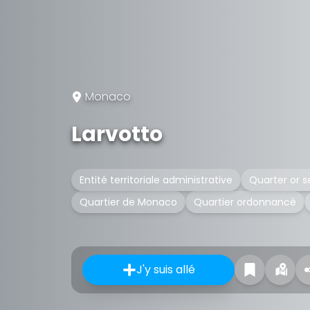
Monaco
Larvotto
Entité territoriale administrative
Quarter or 
Quartier de Monaco
Quartier ordonnancé
J'y suis allé